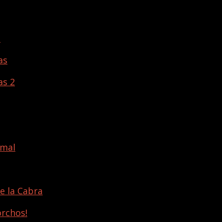
s
as
as 2
imal
e la Cabra
orchos!